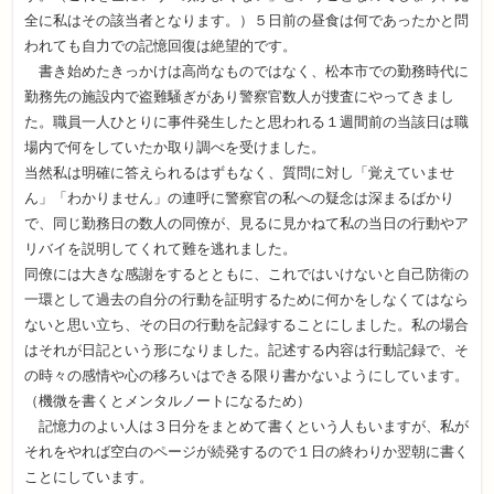
全に私はその該当者となります。）５日前の昼食は何であったかと問
われても自力での記憶回復は絶望的です。
書き始めたきっかけは高尚なものではなく、松本市での勤務時代に
勤務先の施設内で盗難騒ぎがあり警察官数人が捜査にやってきまし
た。職員一人ひとりに事件発生したと思われる１週間前の当該日は職
場内で何をしていたか取り調べを受けました。
当然私は明確に答えられるはずもなく、質問に対し「覚えていませ
ん」「わかりません」の連呼に警察官の私への疑念は深まるばかり
で、同じ勤務日の数人の同僚が、見るに見かねて私の当日の行動やア
リバイを説明してくれて難を逃れました。
同僚には大きな感謝をするとともに、これではいけないと自己防衛の
一環として過去の自分の行動を証明するために何かをしなくてはなら
ないと思い立ち、その日の行動を記録することにしました。私の場合
はそれが日記という形になりました。記述する内容は行動記録で、そ
の時々の感情や心の移ろいはできる限り書かないようにしています。
（機微を書くとメンタルノートになるため）
記憶力のよい人は３日分をまとめて書くという人もいますが、私が
それをやれば空白のページが続発するので１日の終わりか翌朝に書く
ことにしています。