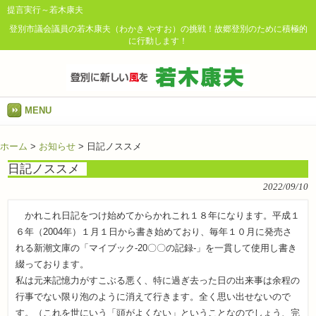
提言実行～若木康夫
登別市議会議員の若木康夫（わかき やすお）の挑戦！故郷登別のために積極的
に行動します！
MENU
ホーム
>
お知らせ
>
日記ノススメ
日記ノススメ
2022/09/10
かれこれ日記をつけ始めてからかれこれ１８年になります。平成１
６年（2004年）１月１日から書き始めており、毎年１０月に発売さ
れる新潮文庫の「マイブック-20〇〇の記録-」を一貫して使用し書き
綴っております。
私は元来記憶力がすこぶる悪く、特に過ぎ去った日の出来事は余程の
行事でない限り泡のように消えて行きます。全く思い出せないので
す。（これを世にいう「頭がよくない」ということなのでしょう、完