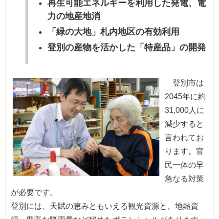
再生可能エネルギーを利用した発電、電
力の地産地消
「緑の大地」札内地区の有効利用
登別の産物を活かした「特産品」の開発
登別市は
2045年に約
31,000人に
減少すると
言われてお
ります。官
民一体の早
急なる対策
が必要です。
登別には、天賦の恵みともいえる観光資源と、地熱資