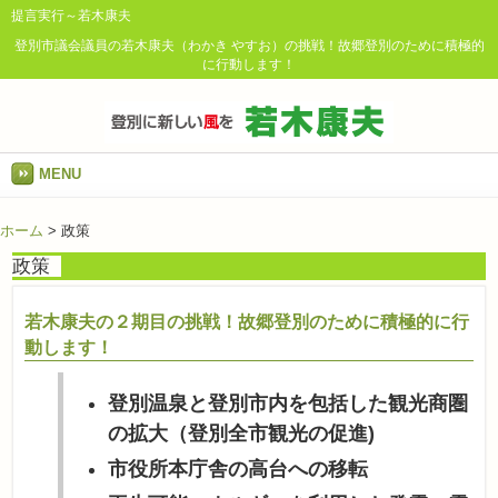
提言実行～若木康夫
登別市議会議員の若木康夫（わかき やすお）の挑戦！故郷登別のために積極的
に行動します！
MENU
ホーム
>
政策
政策
若木康夫の２期目の挑戦！故郷登別のために積極的に行
動します！
登別温泉と登別市内を包括した観光商圏
の拡大（登別全市観光の促進)
市役所本庁舎の高台への移転