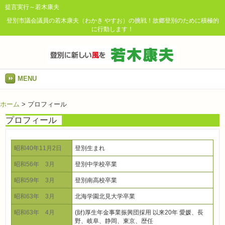
提言実行～若木康夫
登別市議会議員の若木康夫（わかき やすお）の挑戦！故郷登別のために積極的
に行動します！
MENU
ホーム
>
プロフィール
プロフィール
昭和40年11月2日
登別生まれ
昭和56年 3月
登別中学校卒業
昭和59年 3月
登別南高校卒業
昭和63年 3月
北海学園北見大学卒業
昭和63年 4月
(財)厚生年金事業振興団採用 以来20年 愛媛、長
野、岐阜、静岡、東京、歴任