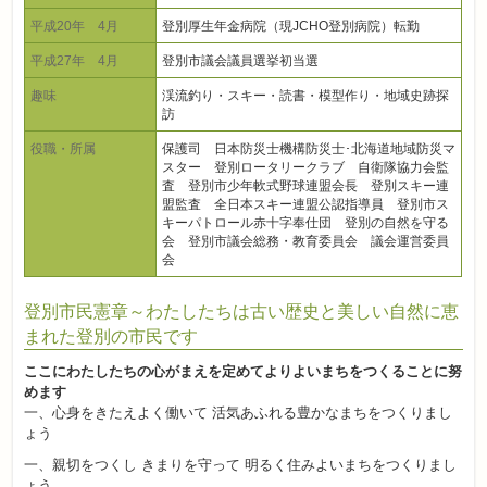
平成20年 4月
登別厚生年金病院（現JCHO登別病院）転勤
平成27年 4月
登別市議会議員選挙初当選
趣味
渓流釣り・スキー・読書・模型作り・地域史跡探
訪
役職・所属
保護司 日本防災士機構防災士･北海道地域防災マ
スター 登別ロータリークラブ 自衛隊協力会監
査 登別市少年軟式野球連盟会長 登別スキー連
盟監査 全日本スキー連盟公認指導員 登別市ス
キーパトロール赤十字奉仕団 登別の自然を守る
会 登別市議会総務・教育委員会 議会運営委員
会
登別市民憲章～わたしたちは古い歴史と美しい自然に恵
まれた登別の市民です
ここにわたしたちの心がまえを定めてよりよいまちをつくることに努
めます
一、心身をきたえよく働いて 活気あふれる豊かなまちをつくりまし
ょう
一、親切をつくし きまりを守って 明るく住みよいまちをつくりまし
ょう