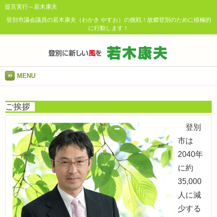
提言実行～若木康夫
登別市議会議員の若木康夫（わかき やすお）の挑戦！故郷登別のために積極的
に行動します！
MENU
ご挨拶
登別
市は
2040年
に約
35,000
人に減
少する