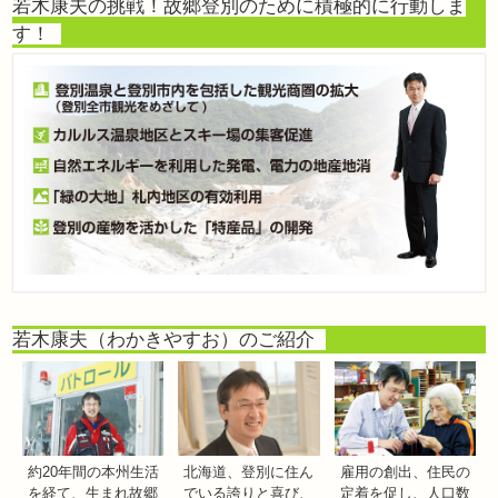
若木康夫の挑戦！故郷登別のために積極的に行動しま
す！
若木康夫（わかきやすお）のご紹介
約20年間の本州生活
北海道、登別に住ん
雇用の創出、住民の
を経て、生まれ故郷
でいる誇りと喜び、
定着を促し、人口数