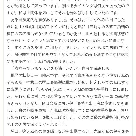
とが記憶として残っています。別れるタイミングは何度かあったので
すが、私は世間体を気にしてそれを先延ばしにしていたのです。
ある日決定的な事がありました。それはお互いが休みの日でした、
遅い朝１０時頃目覚めてトイレに行くと風呂（当時はガス式で浴槽の
横にガスの風呂釜が付いているものがあり、止め忘れると沸騰状態に
なった）がグラグラと湯立っておりMがガスを止め忘れたに違いな
く、すぐにガスを消して用を足しました。トイレから出て居間に行く
と、Mが憎悪の目で私を見て「なんでお風呂の火を消すの？なぜ意地
悪をするの？」と私に詰め寄りました。
「煮立っているからガスを消したんだ、自分で確認しろ」
風呂の状態は一目瞭然です。それでも非を認めたくない彼女は私の
至らぬ所、性格上の弱点を痛烈に批判し始め、起床したての私はすぐ
に臨界点に達し「いいかげんにしろ」とMの頭部を平手打ちにしまし
た。それが私に対して積み重なっていたであろう憤懣が一気に破裂す
るきっかけとなり、Mは台所に向い包丁を持ち出し私に突進してきま
した。身の危険を察知した私は体を翻しすぐにMの右手を掴み、握り
しめられている包丁を取り上げました。その際に私の左親指付け根が
包丁の刃尻で深くえぐられました。
翌日、癒えぬ心の傷を隠しながら出勤すると、先輩が私の包帯を巻