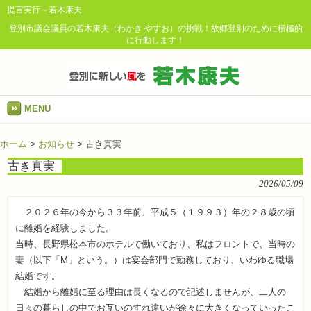
提言実行～若木康夫
登別市議会議員の若木康夫（わかき やすお）の挑戦！故郷登別のために積極的
に行動します！
MENU
ホーム
>
お知らせ
>
古き真実
古き真実
2026/05/09
２０２６年の今から３３年前、平成５（１９９３）年の２８歳の頃
に離婚を経験しました。
当時、長野県松本市のホテルで働いており、私はフロントで、当時の
妻（以下「M」という。）は宴会部門で勤務しており、いわゆる職場
結婚です。
結婚から離婚に至る理由は長くなるので記述しませんが、二人の
日々の暮らしの中でお互いのすれ違いが徐々に大きくなっていったこ