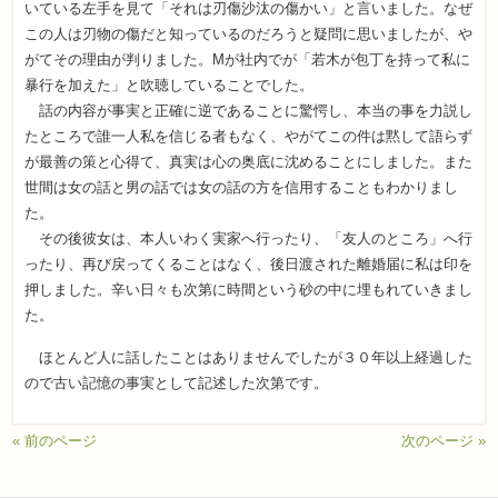
いている左手を見て「それは刃傷沙汰の傷かい」と言いました。なぜ
この人は刃物の傷だと知っているのだろうと疑問に思いましたが、や
がてその理由が判りました。Mが社内でが「若木が包丁を持って私に
暴行を加えた」と吹聴していることでした。
話の内容が事実と正確に逆であることに驚愕し、本当の事を力説し
たところで誰一人私を信じる者もなく、やがてこの件は黙して語らず
が最善の策と心得て、真実は心の奥底に沈めることにしました。また
世間は女の話と男の話では女の話の方を信用することもわかりまし
た。
その後彼女は、本人いわく実家へ行ったり、「友人のところ」へ行
ったり、再び戻ってくることはなく、後日渡された離婚届に私は印を
押しました。辛い日々も次第に時間という砂の中に埋もれていきまし
た。
ほとんど人に話したことはありませんでしたが３０年以上経過した
ので古い記憶の事実として記述した次第です。
« 前のページ
次のページ »