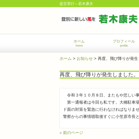
提言実行～若木康夫
ホーム
プロフィール
home
profile
ホーム
>
お知らせ
>
再度、飛び降りが発生
再度、飛び降りが発生しました。
令和３年１０月８日、またもや悲しい事
第一通報者は今回も私です。大橋駐車場
ド面の対策を緊急に行わなければなりま
警察からの事情聴取後すぐに小笠原市長
« 前のページ