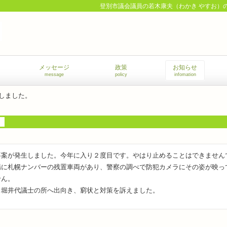
登別市議会議員の若木康夫（わかき やすお）
メッセージ
政策
お知らせ
message
policy
infomation
しました。
案が発生しました。今年に入り２度目です。やはり止めることはできません
に札幌ナンバーの残置車両があり、警察の調べで防犯カメラにその姿が映っ
せん。
と堀井代議士の所へ出向き、窮状と対策を訴えました。