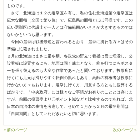
ものです。
さて、北海道は１２の選挙区を有し、私の住む北海道第９選挙区は
広大な面積（全国で第６位）で、広島県の面積とほぼ同様です。この
広い選挙区に代議士が一人とは守備範囲がいささか大きすぎるのでは
ないかといつも思います。
今回の選挙は戦後最短と言われるとおり、選挙に携わる方々はその
準備に忙殺されました。
２月の北海道はまさに厳冬期、各政党の野立て看板は雪に埋没し、公
設看板は設置するにも、地面は固く凍土となり、杭を打つにもポスタ
ーを張り替えるのも大変な作業であったと聞いております。投票所に
行くにも足元は滑りやすく転倒の惧れもあり、高齢の有権者は投票に
行かない方々もおります。選挙に行く方、用意する方ともに疲弊する
ばかりで、「中央政府」には様々なご事情がお有りのこととは存じま
すが、前回の投票率より〇ポイント減などと比較するのであれば、北
日本の自治体の事情を考慮して、せめて１月から２月の厳冬期間は
「自粛期間」としていただきたいと切に思います。
« 前のページ
次のページ »