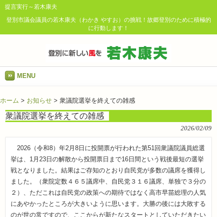
提言実行～若木康夫
登別市議会議員の若木康夫（わかき やすお）の挑戦！故郷登別のために積極的
に行動します！
MENU
ホーム
>
お知らせ
>
衆議院選挙を終えての雑感
衆議院選挙を終えての雑感
2026/02/09
2026（令和8）年2月8日に投開票が行われた第51回衆議院議員総選
挙は、1月23日の解散から投開票日まで16日間という戦後最短の選挙
戦となりました。結果はご存知のとおり自民党が多数の議席を獲得し
ました。（衆院定数４６５議席中、自民党３１６議席、単独で３分の
２）、ただこれは自民党の政策への期待ではなく高市早苗総理の人気
にあやかったところが大きいように思います。大勝の後には大敗する
のが世の常ですので、ここからが新たなスタートとしていただきたい